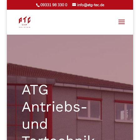
09331 98 330 0
info@atg-tec.de
ATG
Antriebs-
und